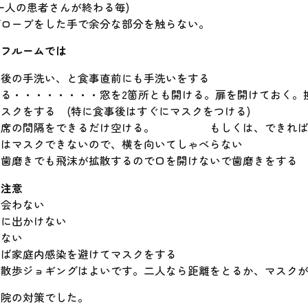
人の患者さんが終わる毎)
グローブをした手で余分な部分を触らない。
ッフルームでは
直後の手洗い、と食事直前にも手洗いをする
る・・・・・・・・窓を2箇所とも開ける。扉を開けておく。
スクをする (特に食事後はすぐにマスクをつける)
の席の間隔をできるだけ空ける。 もしくは、できれば個
中はマスクできないので、横を向いてしゃべらない
の歯磨きでも飛沫が拡散するので口を開けないで歯磨きをする
の注意
と会わない
みに出かけない
食しない
れば家庭内感染を避けてマスクをする
り散歩ジョギングはよいです。二人なら距離をとるか、マスク
医院の対策でした。