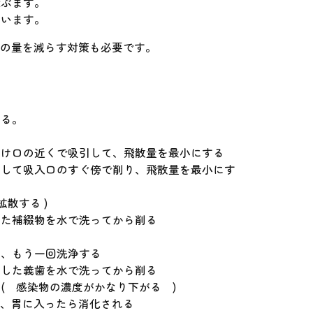
飛ぶます。
思います。
物の量を減らす対策も必要です。
ける。
だけ口の近くで吸引して、飛散量を最小にする
低くして吸入口のすぐ傍で削り、飛散量を最小にす
散する )
出した補綴物を水で洗ってから削る
、もう一回洗浄する
出した義歯を水で洗ってから削る
感染物の濃度がかなり下がる )
が、胃に入ったら消化される