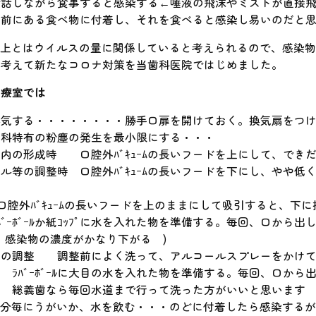
で話しながら食事すると感染する←唾液の飛沫やミストが直接
、前にある食べ物に付着し、それを食べると感染し易いのだと
以上とはウイルスの量に関係していると考えられるので、感染
を考えて新たなコロナ対策を当歯科医院ではじめました。
診療室では
換気する・・・・・・・・勝手口扉を開けておく。換気扇をつ
歯科特有の粉塵の発生を最小限にする・・・
内の形成時 口腔外ﾊﾞｷｭｰﾑの長いフードを上にして、でき
ル等の調整時 口腔外ﾊﾞｷｭｰﾑの長いフードを下にし、やや
腔外ﾊﾞｷｭｰﾑの長いフードを上のままにして吸引すると、下に拡
ｰﾎﾞｰﾙか紙ｺｯﾌﾟに水を入れた物を準備する。毎回、口から
感染物の濃度がかなり下がる )
歯の調整 調整前によく洗って、アルコールスプレーをかけて
ﾞｰﾎﾞｰﾙに大目の水を入れた物を準備する。毎回、口から
歯なら毎回水道まで行って洗った方がいいと思います ( 
0分毎にうがいか、水を飲む・・・のどに付着したら感染する