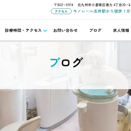
〒802−0974
北九州市小倉南区徳力 4丁目20−6
モノレール志井駅から徒歩１分
アクセス
診療時間・アクセス
お問い合わせ
ブログ
求人情報
ブログ
カ
ア
テ
ー