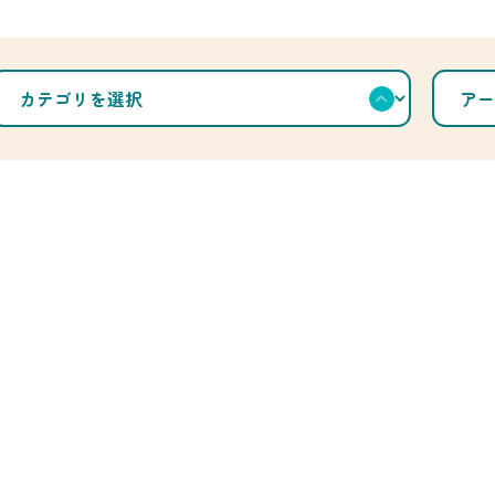
カ
ア
テ
ー
ゴ
カ
リ
イ
を
ブ
選
を
択
選
択