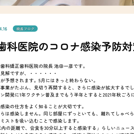
ゴ
カ
リ
イ
を
ブ
選
を
択
選
択
4.16
院長ブログ
歯科医院のコロナ感染予防対
歯科矯正歯科医院の院長 池田一彦です。
的見解ですが、・・・・・・
が予想されます。5月にはきっと終わらない。
な事業がたぶん、見切り再開すると、さらに感染が拡大するで
ン開発に1年ワクチン普及までもう半年とすると2021年秋ごろ
は感染の仕方をよく知ることが大切です。
からは感染しません。同じ部屋にずっといても、離れてしゃべ
やミストを吸い込むことで感染します。
以内の距離で、会食を30分以上すると感染する」らしいニュー