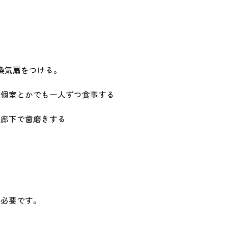
換気扇をつける。
室とかでも一人ずつ食事する
 廊下で歯磨きする
が必要です。