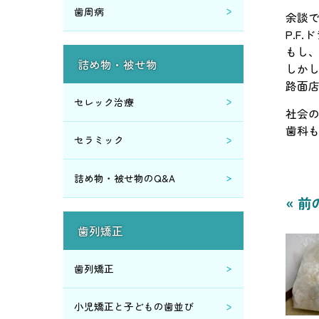
歯周病
余談
2018年6月 (1)
P.F
もし
2018年5月 (1)
詰め物・被せ物
しか
路面
2018年4月 (1)
セレック治療
社会
歯科
2017年10月 (1)
セラミック
2017年8月 (1)
詰め物・被せ物のQ&A
« 前
2017年7月 (3)
歯列矯正
2017年6月 (5)
歯列矯正
2017年5月 (2)
小児矯正と子どもの歯並び