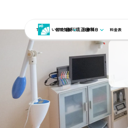
TOP
医院情報
診療項目
料金表
TOP
ブログ
当歯科医院のコロナ感染予防対策 その5
カテゴリ