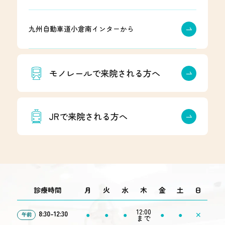
九州自動車道小倉南インターから
モノレールで来院される方へ
JRで来院される方へ
診療時間
月
火
水
木
金
土
日
12:00
8:30-12:30
●
●
●
●
●
✕
午前
まで