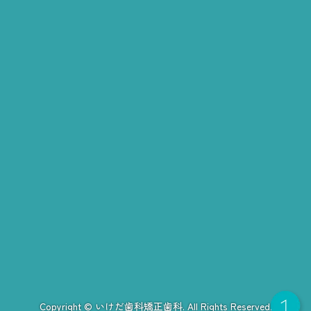
院内ツアー
診療項目
院長紹介
保険治療の特徴
院内感染予防対策
セレック治療
自費治療の特徴
料金表
セラミック
虫歯
お問い合わせ
歯列矯正
詰め物・被せ物のQ&A
予防歯科
ブログ
小児矯正と子どもの歯並び
ホワイトニング
サイトツリー
歯を失った時の選択肢
ワイヤー矯正
歯周病
施設基準について
入れ歯
マウスピース矯正
診療時間・アクセス
インプラント
歯列矯正Q&A
小倉駅方面からのアクセス
無料インプラント相談会
求人情報
曽根方面からのアクセス
インプラントQ&A
歯科医師求人とQ＆A
小倉南からのアクセス
Copyright © いけだ歯科矯正歯科. All Rights Reserved.