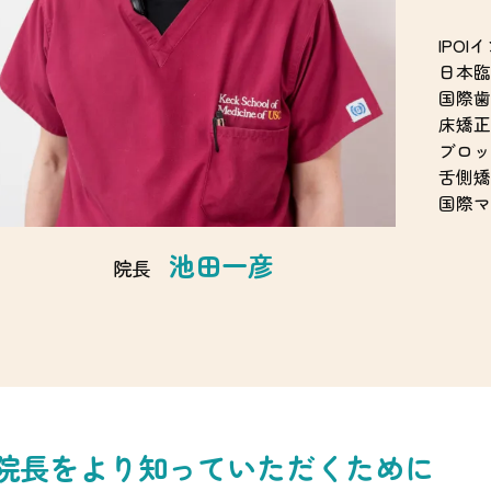
IPO
日本臨
国際歯
床矯正
ブロッ
舌側矯
国際マ
池田一彦
院長
院長をより
知っていただくために