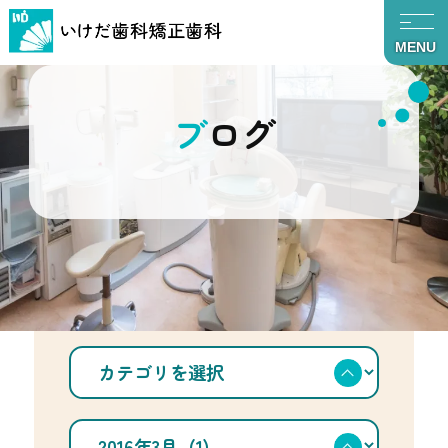
MENU
ブログ
TOP
ブログ
2016年3月
カ
テ
ゴ
リ
を
ア
選
ー