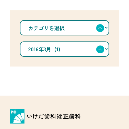
カ
テ
ゴ
リ
を
ア
選
ー
択
カ
イ
ブ
を
選
択