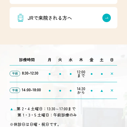
JRで来院される方へ
診療時間
月
火
水
木
金
土
日
12:00
8:30-12:30
●
●
●
●
●
✕
午前
まで
14:30
14:00-18:00
●
●
●
●
▲
✕
午後
から
▲
…第 2・4 土曜日：13:30～17:00まで
第 1・3・5 土曜日：午前診療のみ
※休診日は日曜・祝日です。