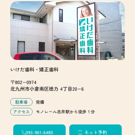
いけだ歯科・矯正歯科
〒802−0974
北九州市小倉南区徳力 4丁目20−6
駐車場
完備
アクセス
モノレール志井駅から徒歩１分
093-961-6480
ネット予約