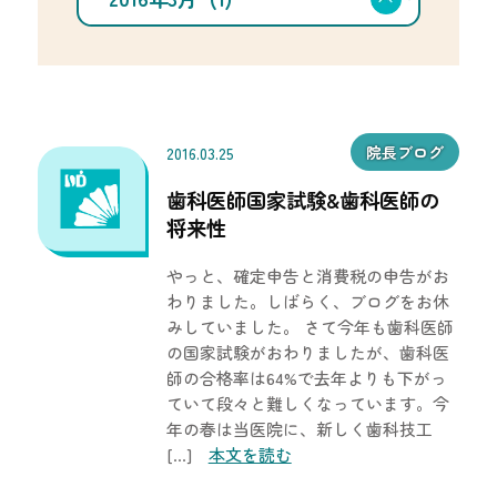
択
カ
イ
ブ
を
選
択
院長ブログ
2016.03.25
歯科医師国家試験&歯科医師の
将来性
やっと、確定申告と消費税の申告がお
わりました。しばらく、ブログをお休
みしていました。 さて今年も歯科医師
の国家試験がおわりましたが、歯科医
師の合格率は64%で去年よりも下がっ
ていて段々と難しくなっています。今
年の春は当医院に、新しく歯科技工
[…]
本文を読む