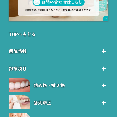
TOPへもどる
医院情報
当院の特徴
診療項目
院内ツアー
診療項目
院長紹介
詰め物・被せ物
保険治療の特徴
院内感染予防対策
セレック治療
自費治療の特徴
料金表
歯列矯正
セラミック
虫歯
お問い合わせ
歯列矯正
詰め物・被せ物のQ&A