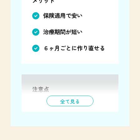
メリット
保険適用で安い
治療期間が短い
６ヶ月ごとに作り直せる
注意点
全て見る
厚みがある（約３㎜）
違和感を感じやすい
割れやすい