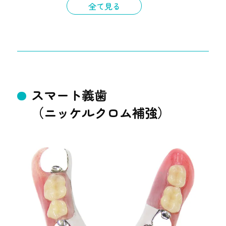
全て見る
す。
スマート義歯
（ニッケルクロム補強）
保証
３年
通院期間
１ヶ月半