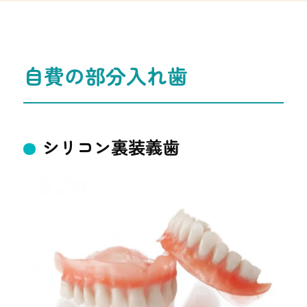
すり減りやすい
自費の部分入れ歯
シリコン裏装義歯
保証
６ヶ月
通院期間
最短で
４回の通院