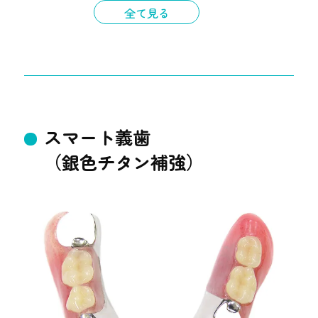
全て見る
スマート義歯
メリット
（銀色チタン補強）
金属バネがなく
見た目が自然
丈夫で割れにくい