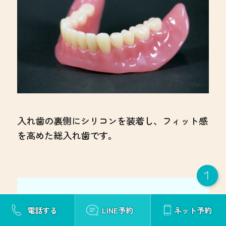
保証
５年
通院期間
４～７ヶ月
入れ歯の裏側にシリコンを装着し、フィット感
を高めた総入れ歯です。
電話する
LINE予約
ネット予約