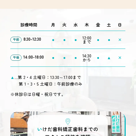
診療時間
月
火
水
木
金
土
日
12:00
8:30-12:30
●
●
●
●
●
✕
午前
まで
14:30
14:00-18:00
●
●
●
●
▲
✕
午後
から
▲
…第 2・4 土曜日：13:30～17:00まで
第 1・3・5 土曜日：午前診療のみ
※休診日は日曜・祝日です。