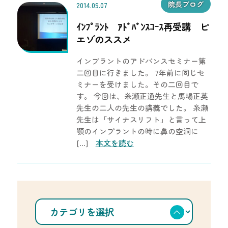
院長ブログ
2014.09.07
ｲﾝﾌﾟﾗﾝﾄ ｱﾄﾞﾊﾞﾝｽｺｰｽ再受講 ピ
エゾのススメ
インプラントのアドバンスセミナー第
二回目に行きました。 7年前に同じセ
ミナーを受けました。その二回目で
す。 今回は、糸瀬正通先生と馬場正英
先生の二人の先生の講義でした。 糸瀬
先生は「サイナスリフト」と言って上
顎のインプラントの時に鼻の空洞に
[…]
本文を読む
カ
テ
ゴ
リ