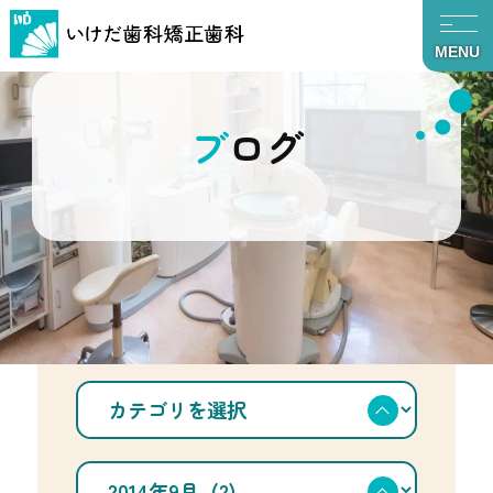
MENU
ブログ
TOP
ブログ
2014年9月
カ
テ
ゴ
リ
を
ア
選
ー