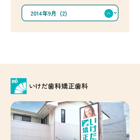
を
ア
選
ー
択
カ
イ
ブ
を
選
択