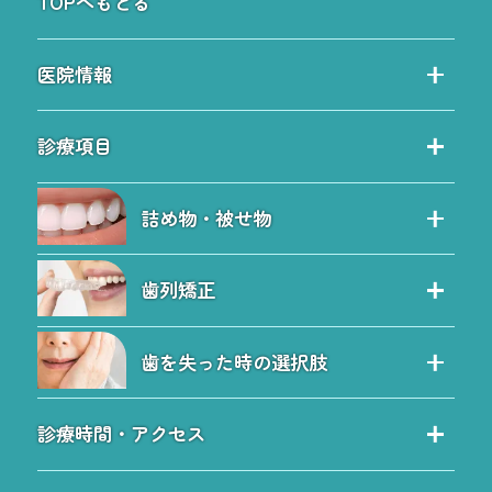
TOPへもどる
医院情報
当院の特徴
診療項目
院内ツアー
診療項目
院長紹介
詰め物・被せ物
保険治療の特徴
院内感染予防対策
セレック治療
自費治療の特徴
料金表
歯列矯正
セラミック
虫歯
お問い合わせ
歯列矯正
詰め物・被せ物のQ&A
予防歯科
ブログ
歯を失った時の選択肢
小児矯正と子どもの歯並び
ホワイトニング
サイトツリー
歯を失った時の選択肢
ワイヤー矯正
歯周病
施設基準について
診療時間・アクセス
入れ歯
マウスピース矯正
診療時間・アクセス
インプラント