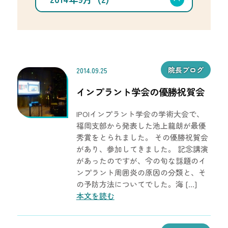
択
カ
イ
ブ
を
選
択
院長ブログ
2014.09.25
インプラント学会の優勝祝賀会
IPOIインプラント学会の学術大会で、
福岡支部から発表した池上龍朗が最優
秀賞をとられました。 その優勝祝賀会
があり、参加してきました。 記念講演
があったのですが、今の旬な話題のイ
ンプラント周囲炎の原因の分類と、そ
の予防方法についてでした。海 […]
本文を読む