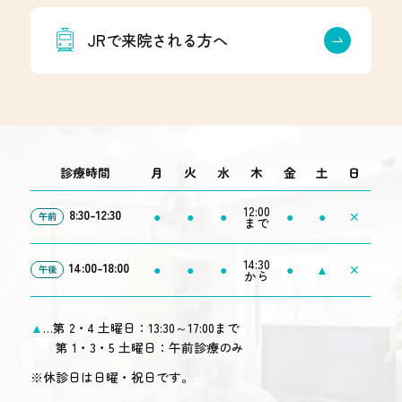
JRで来院される方へ
診療時間
月
火
水
木
金
土
日
12:00
8:30-12:30
●
●
●
●
●
✕
午前
まで
14:30
14:00-18:00
●
●
●
●
▲
✕
午後
から
▲
…第 2・4 土曜日：13:30～17:00まで
第 1・3・5 土曜日：午前診療のみ
※休診日は日曜・祝日です。