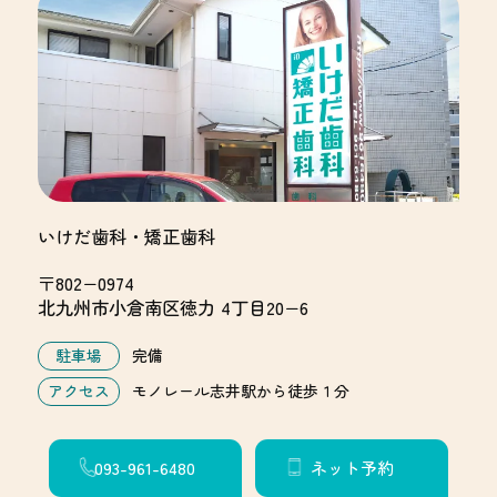
いけだ歯科・矯正歯科
〒802−0974
北九州市小倉南区徳力 4丁目20−6
駐車場
完備
アクセス
モノレール志井駅から徒歩１分
093-961-6480
ネット予約