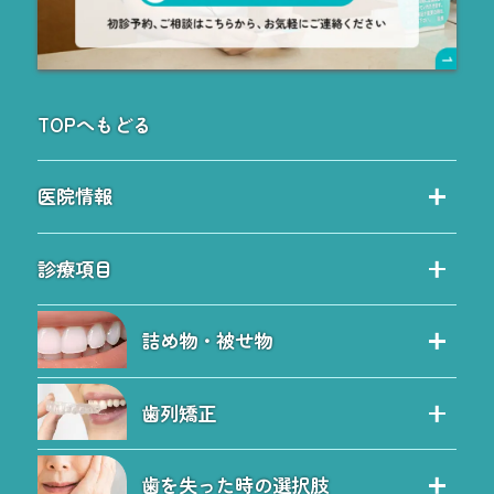
TOPへもどる
医院情報
当院の特徴
診療項目
院内ツアー
診療項目
院長紹介
詰め物・被せ物
保険治療の特徴
院内感染予防対策
セレック治療
自費治療の特徴
料金表
歯列矯正
セラミック
虫歯
お問い合わせ
歯列矯正
詰め物・被せ物のQ&A
予防歯科
ブログ
歯を失った時の選択肢