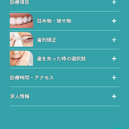
診療項目
院内ツアー
診療項目
院長紹介
詰め物・被せ物
保険治療の特徴
院内感染予防対策
セレック治療
自費治療の特徴
料金表
歯列矯正
セラミック
虫歯
お問い合わせ
歯列矯正
詰め物・被せ物のQ&A
予防歯科
ブログ
歯を失った時の選択肢
小児矯正と子どもの歯並び
ホワイトニング
サイトツリー
歯を失った時の選択肢
ワイヤー矯正
歯周病
施設基準について
診療時間・アクセス
入れ歯
マウスピース矯正
診療時間・アクセス
インプラント
歯列矯正Q&A
求人情報
小倉駅方面からのアクセス
無料インプラント相談会
求人情報
曽根方面からのアクセス
インプラントQ&A
歯科医師求人とQ＆A
小倉南からのアクセス