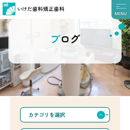
MENU
ブログ
TOP
ブログ
ﾊﾞｲｺﾝｲﾝﾌﾟﾗﾝﾄ CAD/CAMﾐｰﾃｨﾝｸﾞ 2017-3
カ
テ
ゴ
リ
を