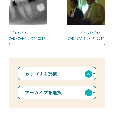
ﾊﾞｲｺﾝｲﾝﾌﾟﾗﾝﾄ
ﾊﾞｲｺﾝｲﾝﾌﾟﾗﾝﾄ
CAD/CAMﾐｰﾃｨﾝｸﾞ 2017-
CAD/CAMﾐｰﾃｨﾝｸﾞ 2017-
4
2
カ
テ
ゴ
リ
を
ア
選
ー
択
カ
イ
ブ
を
選