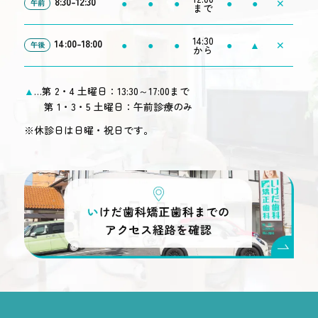
8:30-12:30
●
●
●
●
●
✕
午前
まで
14:30
14:00-18:00
●
●
●
●
▲
✕
午後
から
▲
…第 2・4 土曜日：13:30～17:00まで
第 1・3・5 土曜日：午前診療のみ
※休診日は日曜・祝日です。