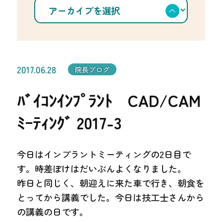
ア
選
ー
択
カ
イ
ブ
を
選
択
2017.06.28
院長ブログ
ﾊﾞｲｺﾝｲﾝﾌﾟﾗﾝﾄ CAD/CAM
ﾐｰﾃｨﾝｸﾞ 2017-3
今日はインプラントミーティングの2日目で
す。時差ぼけはだいぶんよくなりました。
昨日と同じく、朝迎えに来た車で行き、朝食を
とってから講義でした。今日は技工士さんから
の講義の日です。