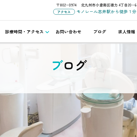
〒802−0974
北九州市小倉南区徳力 4丁目20−6
モノレール志井駅から徒歩１分
アクセス
診療時間・アクセス
お問い合わせ
ブログ
求人情報
ブログ
カ
ア
テ
ー