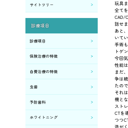
玩具
サイトツリー
全て
2019年3月 (2)
CAD
話せ
診療項目
2019年2月 (5)
あと
いて
診療項目
手術
2019年1月 (1)
トゲ
保険治療の特徴
今回
2018年12月 (4)
性能
自費治療の特徴
まだ、
2018年10月 (2)
争は
たの
虫歯
2018年9月 (1)
それは
機と
予防歯科
スト
2018年8月 (1)
CTを
ホワイトニング
つつC
2018年7月 (1)
造が