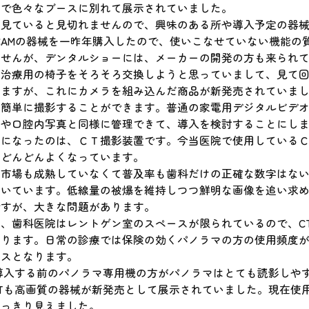
まで色々なブースに別れて展示されていました。
を見ていると見切れませんので、興味のある所や導入予定の器
/CAMの器械を一昨年購入したので、使いこなせていない機能
ませんが、デンタルショーには、メーカーの開発の方も来られ
、治療用の椅子をそろそろ交換しようと思っていまして、見て
いますが、これにカメラを組み込んだ商品が新発売されていま
も簡単に撮影することができます。普通の家電用デジタルビデ
ンや口腔内写真と同様に管理できて、導入を検討することにし
気になったのは、ＣＴ撮影装置です。今当医院で使用しているＣ
はどんどんよくなっています。
市場も成熟していなくて普及率も歯科だけの正確な数字はないので
続いています。低線量の被爆を維持しつつ鮮明な画像を追い求
ですが、大きな問題があります。
、歯科医院はレントゲン室のスペースが限られているので、C
なります。日常の診療では保険の効くパノラマの方の使用頻度
レスとなります。
導入する前のパノラマ専用機の方がパノラマはとても読影しや
Tも高画質の器械が新発売として展示されていました。現在使
くっきり見えました。