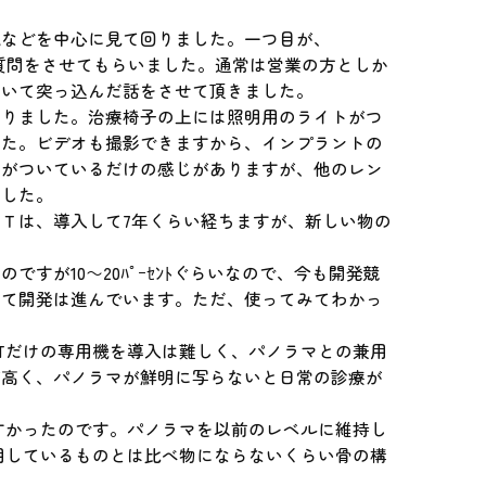
械などを中心に見て回りました。一つ目が、
の質問をさせてもらいました。通常は営業の方としか
ていて突っ込んだ話をさせて頂きました。
回りました。治療椅子の上には照明用のライトがつ
した。ビデオも撮影できますから、インプラントの
オがついているだけの感じがありますが、他のレン
ました。
Ｔは、導入して7年くらい経ちますが、新しい物の
すが10～20ﾊﾟｰｾﾝﾄぐらいなので、今も開発競
めて開発は進んでいます。ただ、使ってみてわかっ
Tだけの専用機を導入は難しく、パノラマとの兼用
が高く、パノラマが鮮明に写らないと日常の診療が
すかったのです。パノラマを以前のレベルに維持し
用しているものとは比べ物にならないくらい骨の構