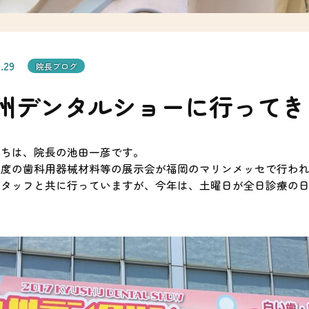
ゴ
カ
リ
イ
を
ブ
選
を
択
選
択
5.29
院長ブログ
州デンタルショーに行ってき
にちは、院長の池田一彦です。
一度の歯科用器械材料等の展示会が福岡のマリンメッセで行わ
スタッフと共に行っていますが、今年は、土曜日が全日診療の