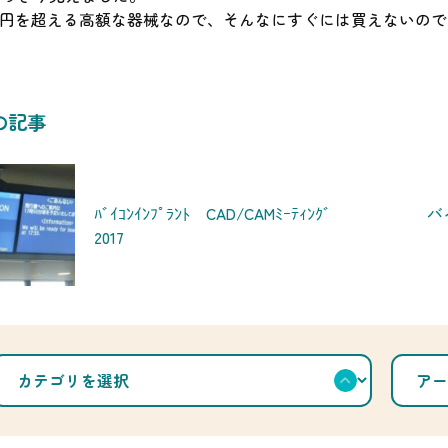
0万円を超える高額な器械なので、そんなにすぐには買えないの
の記事
バ
ﾊﾞｲｺﾝｲﾝﾌﾟﾗﾝﾄ CAD/CAMﾐｰﾃｨﾝｸﾞ
2017
カ
ア
テ
ー
ゴ
カ
リ
イ
を
ブ
選
を