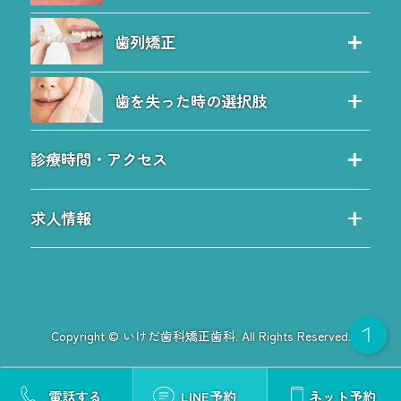
保険治療の特徴
院内感染予防対策
セレック治療
自費治療の特徴
料金表
歯列矯正
セラミック
虫歯
お問い合わせ
歯列矯正
詰め物・被せ物のQ&A
予防歯科
ブログ
歯を失った時の選択肢
小児矯正と子どもの歯並び
ホワイトニング
サイトツリー
歯を失った時の選択肢
ワイヤー矯正
歯周病
施設基準について
診療時間・アクセス
入れ歯
マウスピース矯正
診療時間・アクセス
インプラント
歯列矯正Q&A
求人情報
小倉駅方面からのアクセス
無料インプラント相談会
求人情報
曽根方面からのアクセス
インプラントQ&A
歯科医師求人とQ＆A
小倉南からのアクセス
歯科衛生士求人とQ＆A
モノレール志井駅を利用したアクセス
Copyright © いけだ歯科矯正歯科. All Rights Reserved.
歯科助手求人とQ＆A
JR志井公園駅を利用したアクセス
歯科技工士求人
電話する
LINE予約
ネット予約