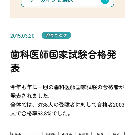
択
カ
イ
ブ
を
選
択
2015.03.20
院長ブログ
歯科医師国家試験合格発
表
今年も年に一回の歯科医師国家試験の合格者が
発表されました。
全体では、3138人の受験者に対して合格者2003
人で合格率63.8%でした。