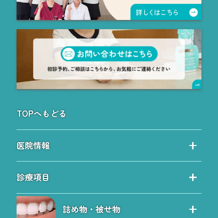
TOPへもどる
医院情報
当院の特徴
診療項目
院内ツアー
診療項目
院長紹介
詰め物・被せ物