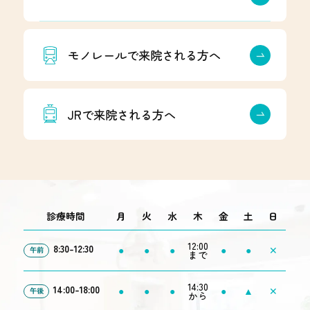
モノレールで来院される方へ
JRで来院される方へ
診療時間
月
火
水
木
金
土
日
12:00
8:30-12:30
●
●
●
●
●
✕
午前
まで
14:30
14:00-18:00
●
●
●
●
▲
✕
午後
から