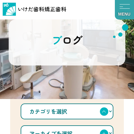
MENU
ブログ
TOP
ブログ
歯科医師国家試験合格発表
カ
テ
ゴ
リ
を
ア
選
ー