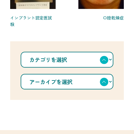
インプラント認定医試
口腔乾燥症
験
カ
テ
ゴ
リ
を
ア
選
ー
択
カ
イ
ブ
を
選
択