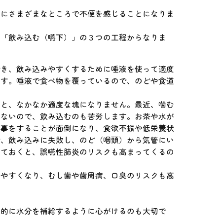
きにさまざまなところで不便を感じることになりま
」「飲み込む（嚥下）」の３つの工程からなりま
砕き、飲み込みやすくするために唾液を使って適度
ます。唾液で食べ物を覆っているので、のどや食道
あと、なかなか適度な塊になりません。最近、噛む
れないので、飲み込むのも苦労します。お茶や水が
食事をすることが面倒になり、食欲不振や低栄養状
で、飲み込みに失敗し、のど（咽頭）から気管にい
っておくと、誤嚥性肺炎のリスクも高まってくるの
しやすくなり、むし歯や歯周病、口臭のリスクも高
。
極的に水分を補給するように心がけるのも大切で