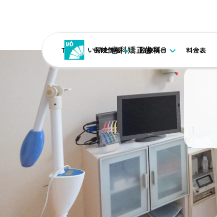
TOP
医院情報
診療項目
料金表
TOP
ブログ
唾液の力 パート３ （口腔乾燥症）
カテゴリ