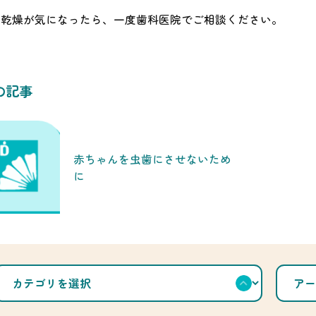
の乾燥が気になったら、一度歯科医院でご相談ください。
の記事
赤ちゃんを虫歯にさせないため
に
カ
ア
テ
ー
ゴ
カ
リ
イ
を
ブ