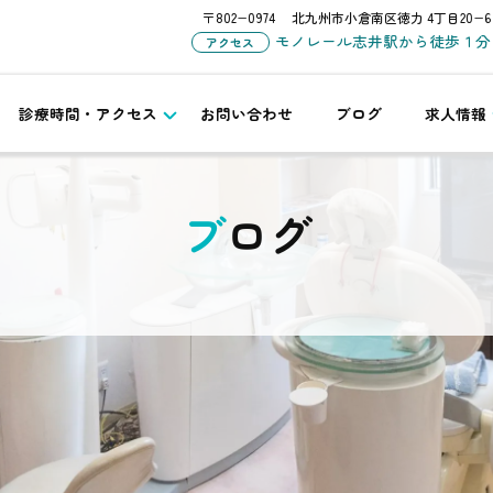
〒802−0974
北九州市小倉南区徳力 4丁目20−6
モノレール志井駅から徒歩１分
アクセス
診療時間・アクセス
お問い合わせ
ブログ
求人情報
ブログ
カ
ア
テ
ー