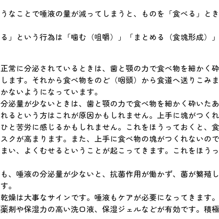
ようなことで唾液の量が減ってしまうと、ものを「食べる」と
べる」という行為は「噛む（咀嚼）」「まとめる（食塊形成）
が正常に分泌されているときは、歯と顎の力で食べ物を細かく
にします。それから食べ物をのど（咽頭）から食道へ送りこみ
つかないようになっています。
の分泌量が少ないときは、歯と顎の力で食べ物を細かく砕いた
疲れるという方はこれが原因かもしれません。上手に塊がつく
とひと苦労に感じるかもしれません。これをほうっておくと、
リスクが高まります。また、上手に食べ物の塊がつくれないの
しまい、よくむせるということが起こってきます。これをほう
。
にも、唾液の分泌量が少ないと、抗菌作用が働かず、菌が繁殖
ます。
の乾燥は大事なサインです。唾液もケアが必要になってきます
性薬剤や保湿力の高い洗口液、保湿ジェルなどが有効です。積