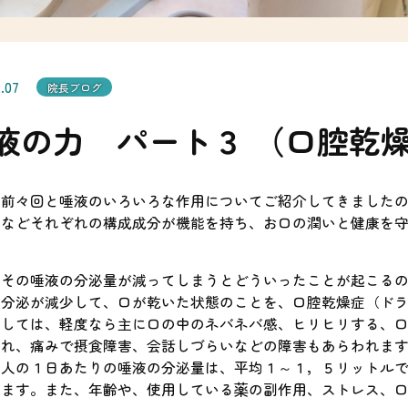
ゴ
カ
リ
イ
を
ブ
選
を
択
選
択
2.07
院長ブログ
液の力 パート３ （口腔乾
、前々回と唾液のいろいろな作用についてご紹介してきました
ンなどそれぞれの構成成分が機能を持ち、お口の潤いと健康を
、その唾液の分泌量が減ってしまうとどういったことが起こる
の分泌が減少して、口が乾いた状態のことを、口腔乾燥症（ド
としては、軽度なら主に口の中のネバネバ感、ヒリヒリする、
割れ、痛みで摂食障害、会話しづらいなどの障害もあらわれま
な人の１日あたりの唾液の分泌量は、平均１～１，５リットル
します。また、年齢や、使用している薬の副作用、ストレス、