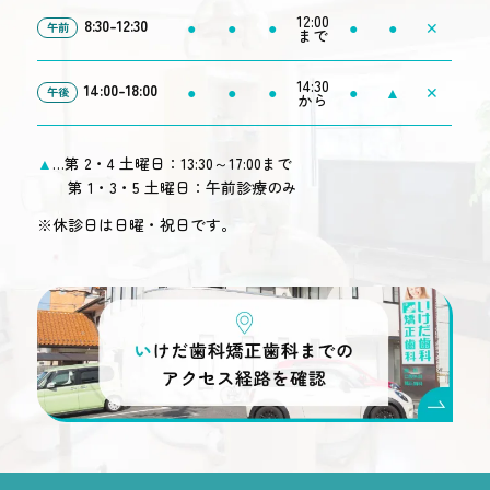
12:00
8:30-12:30
●
●
●
●
●
✕
午前
まで
14:30
14:00-18:00
●
●
●
●
▲
✕
午後
から
▲
…第 2・4 土曜日：13:30～17:00まで
第 1・3・5 土曜日：午前診療のみ
※休診日は日曜・祝日です。