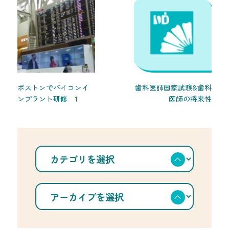
ボストンでバイコンイ
歯科医師国家試験&歯科
ンプラント研修 1
医師の将来性
カ
テ
ゴ
リ
を
ア
選
ー
択
カ
イ
ブ
を