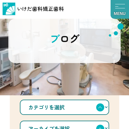
MENU
ブログ
TOP
ブログ
矯正咬合セミナー1
カ
テ
ゴ
リ
を
ア
選
ー