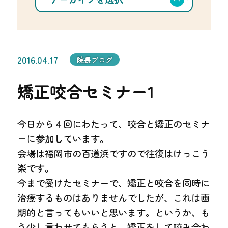
択
カ
イ
ブ
を
選
択
2016.04.17
院長ブログ
矯正咬合セミナー1
今日から４回にわたって、咬合と矯正のセミナ
ーに参加しています。
会場は福岡市の百道浜ですので往復はけっこう
楽です。
今まで受けたセミナーで、矯正と咬合を同時に
治療するものはありませんでしたが、これは画
期的と言ってもいいと思います。というか、も
う少し言わせてもらうと、矯正をして咬み合わ