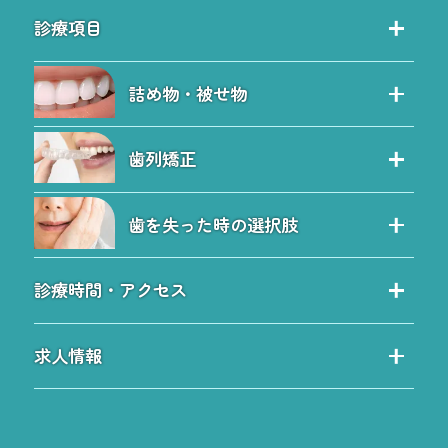
当院の特徴
診療項目
院内ツアー
診療項目
院長紹介
詰め物・被せ物
保険治療の特徴
院内感染予防対策
セレック治療
自費治療の特徴
料金表
歯列矯正
セラミック
虫歯
お問い合わせ
歯列矯正
詰め物・被せ物のQ&A
予防歯科
ブログ
歯を失った時の選択肢
小児矯正と子どもの歯並び
ホワイトニング
サイトツリー
歯を失った時の選択肢
ワイヤー矯正
歯周病
施設基準について
診療時間・アクセス
入れ歯
マウスピース矯正
診療時間・アクセス
インプラント
歯列矯正Q&A
求人情報
小倉駅方面からのアクセス
無料インプラント相談会
求人情報
曽根方面からのアクセス
インプラントQ&A
歯科医師求人とQ＆A
小倉南からのアクセス