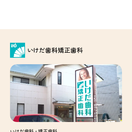
選
択
いけだ歯科・矯正歯科